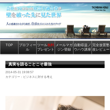
TOP
プロフィー
ツール
無料
メールマガ
自動収益ノ
完全放置塾
ル
プレゼント
ジン登録
ウハウ講座
改レビュー
真実を語ることこそ最強
2014-05-31 19:08:57
カテゴリー：ビジネスに対する考え