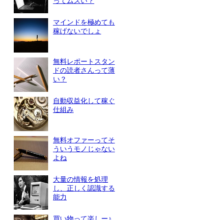
ってムズい？
マインドを極めても
稼げないでしょ
無料レポートスタン
ドの読者さんって薄
い？
自動収益化して稼ぐ
仕組み
無料オファーってそ
ういうモノじゃない
よね
大量の情報を処理
し、正しく認識する
能力
買い物って楽しー♪