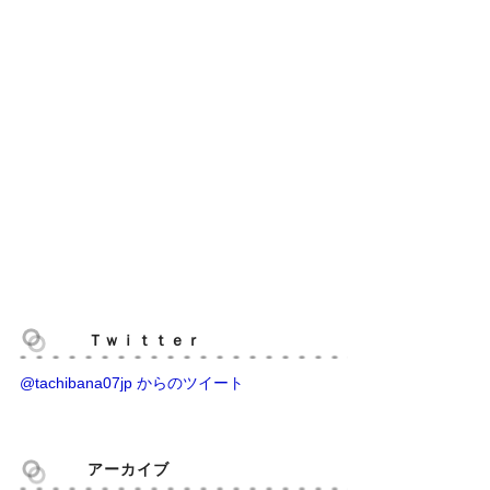
Ｔｗｉｔｔｅｒ
@tachibana07jp からのツイート
アーカイブ