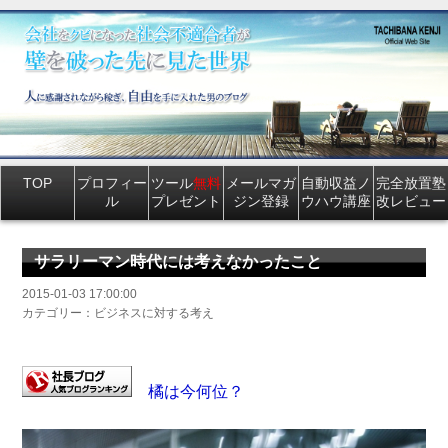
TOP
プロフィー
ツール
無料
メールマガ
自動収益ノ
完全放置塾
ル
プレゼント
ジン登録
ウハウ講座
改レビュー
サラリーマン時代には考えなかったこと
2015-01-03 17:00:00
カテゴリー：ビジネスに対する考え
橘は今何位？